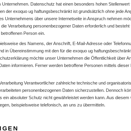
m Unternehmen. Datenschutz hat einen besonders hohen Stellenwert f
iten der exoquo ug haftungsbeschränkt ist grundsätzlich ohne jede 
es Unternehmens über unsere Internetseite in Anspruch nehmen möch
die Verarbeitung personenbezogener Daten erforderlich und besteht f
r betroffenen Person ein.
elsweise des Namens, der Anschrift, E-Mail-Adresse oder Telefonnum
d in Übereinstimmung mit den für die exoquo ug haftungsbeschränkt
chutzerklärung möchte unser Unternehmen die Öffentlichkeit über A
aten informieren. Ferner werden betroffene Personen mittels dieser
e Verarbeitung Verantwortlicher zahlreiche technische und organisa
 verarbeiteten personenbezogenen Daten sicherzustellen. Dennoch kö
 ein absoluter Schutz nicht gewährleistet werden kann. Aus diesem G
en, beispielsweise telefonisch, an uns zu übermitteln.
NGEN