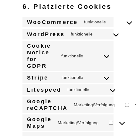
6. Platzierte Cookies
WooCommerce
funktionelle
Consent
to
WordPress
funktionelle
Consent
service
to
Cookie
woocommerc
Notice
service
funktionelle
for
Consent
wordpress
GDPR
to
service
Stripe
funktionelle
Consent
cookie-
to
Litespeed
funktionelle
notice-
Consent
service
for-
to
Google
stripe
Marketing/Verfolgung
gdpr
reCAPTCHA
Consent
service
to
litespeed
Google
Marketing/Verfolgung
service
Maps
Consent
google-
to