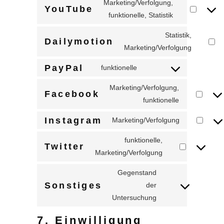
Marketing/Verfolgung,
recaptc
YouTube
service
Consent
funktionelle, Statistik
google-
to
maps
Statistik,
service
Dailymotion
Consen
Marketing/Verfolgung
youtube
to
PayPal
funktionelle
service
Consent
dailymo
to
Marketing/Verfolgung,
Facebook
service
Consent
funktionelle
paypal
to
Instagram
Marketing/Verfolgung
service
Consent
facebook
to
funktionelle,
Twitter
service
Consent
Marketing/Verfolgung
instagram
to
Gegenstand
service
Sonstiges
der
twitter
Consent
Untersuchung
to
service
7. Einwilligung